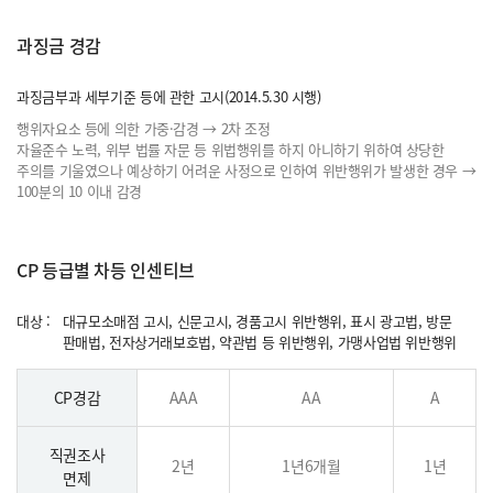
과징금 경감
과징금부과 세부기준 등에 관한 고시(2014.5.30 시행)
행위자요소 등에 의한 가중·감경 → 2차 조정
자율준수 노력, 위부 법률 자문 등 위법행위를 하지 아니하기 위하여 상당한
주의를 기울였으나
예상하기 어려운 사정으로 인하여 위반행위가 발생한 경우 →
100분의 10 이내 감경
CP 등급별 차등 인센티브
대상 :
대규모소매점 고시, 신문고시, 경품고시 위반행위, 표시 광고법, 방문
판매법, 전자상거래보호법, 약관법 등 위반행위, 가맹사업법 위반행위
CP경감
AAA
AA
A
직권조사
2년
1년6개월
1년
면제