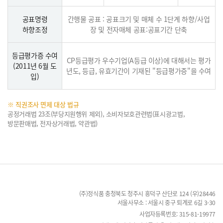
공표명령
간행물 공표 : 공표크기 및 매체 수 1단계 하향/사업
하향조정
장 및 전자매체 공표:공표기간 단축
등급평가증 수여
CP등급평가 우수기업(A등급 이상)에 대해서는 평가
(2011년 6월 도
년도, 등급,
유효기간이 기재된 "등급평가증"을 수여
입)
※ 직권조사 면제 대상 법규
공정거래법 23조(부당지원행위 제외), 소비자보호관련법(표시광고법,
방문판매법, 전자상거래법, 약관법)
(주)정식품 충청북도 청주시 흥덕구 산단로 124 (우)28446
서울사무소 : 서울시 중구 퇴계로 6길 3-30
사업자등록번호: 315-81-19977