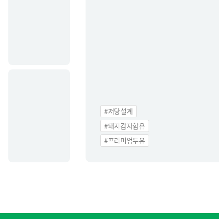
간단요리사
심천수
R&D
중앙연구소
특허
연구소장 인사말
연구소 소개
#저당설계
R&D 활동
#돼지감자함유
#프리미엄두유
Communication
정식품 웹진
웹진 바로가기
정식
웹진 신청
영·유
정식