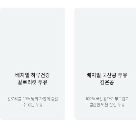
베지밀 하루건강
베지밀 국산콩 두유
칼로리컷 두유
검은콩
칼로리를 40% 낮춰 가볍게 즐길
100% 국산콩으로 부드럽고
수 있는 두유
깔끔한 맛을 살린 두유