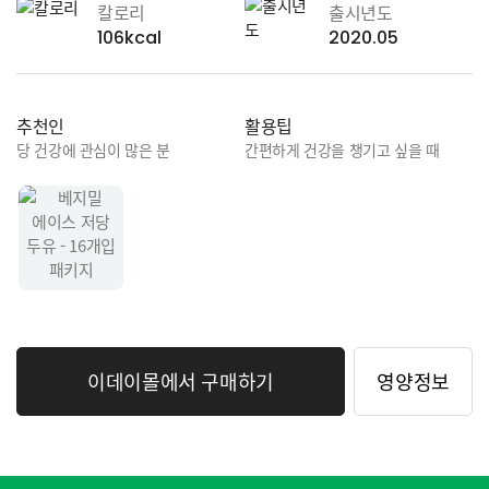
칼로리
출시년도
106kcal
2020.05
추천인
활용팁
당 건강에 관심이 많은 분
간편하게 건강을 챙기고 싶을 때
이데이몰에서 구매하기
영양정보
공정거래(CP)
고객문의
고객의 소리
자주 묻는 질문
고객문의