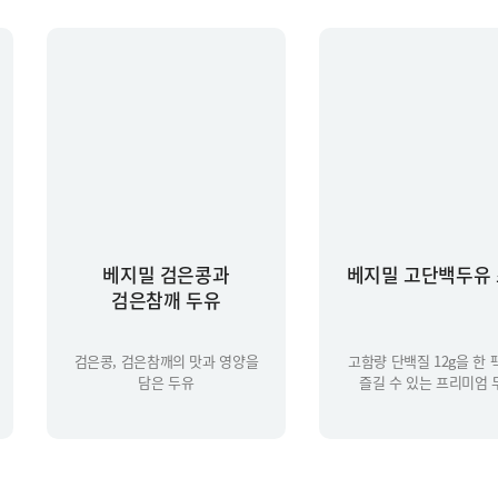
베지밀 검은콩과
베지밀 고단백두유
검은참깨 두유
검은콩, 검은참깨의 맛과 영양을
고함량 단백질 12g을 한
담은 두유
즐길 수 있는 프리미엄 