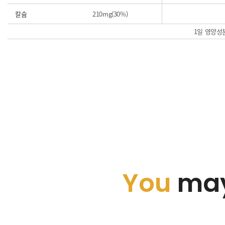
칼슘
210mg(30%)
1일 영양성분
You
may