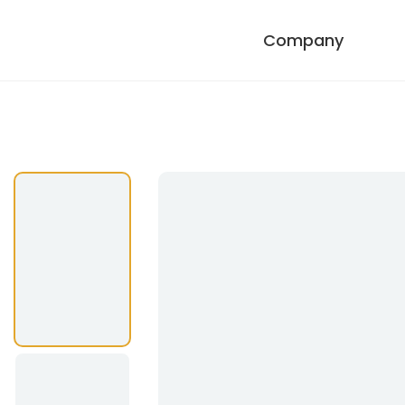
Company
Company
창업주 기념관
대
Product
브랜드 스토리
베지밀
그린비아