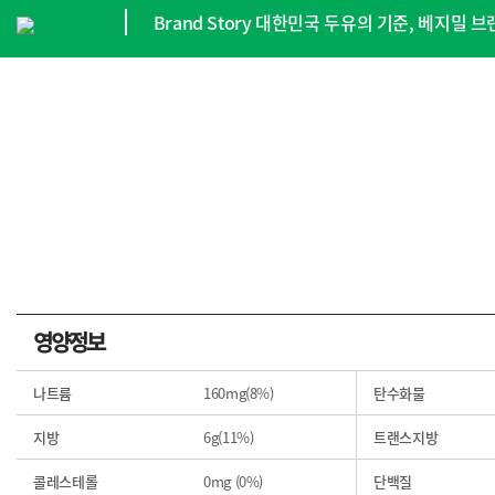
Brand Story 대한민국 두유의 기준, 베지밀
정
정
영양정보
나트륨
160mg(8%)
탄수화물
지방
6g(11%)
트랜스지방
콜레스테롤
0mg (0%)
단백질