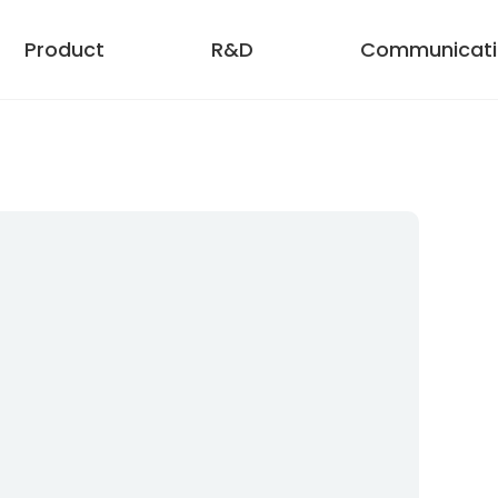
Product
R&D
Communicati
기업 정보
홍보센터
ESG
표이사 인사말
보도자료
비젼
프로필
미디어
환경경영
가치체계
사회공헌활동
연혁
윤리경영
관련사
공시
제품 소개
쿡앤쿡 레시피
공식 쇼핑몰
베지밀 레시피
이데이몰
간단요리사 레시피