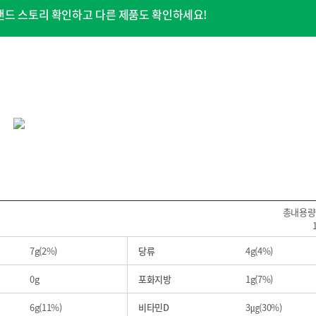
 브랜드 스토리 확인하고 다른 제품도 확인하세요!
식품 블로그
식품 유튜브
총내용량 
7g(2%)
당류
4g(4%)
0g
포화지방
1g(7%)
6g(11%)
비타민D
3㎍(30%)