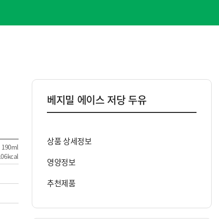
B2B(상품) 제휴/제안
베지밀 에이스 저당 두유
상품 상세정보
190ml
106kcal
영양정보
추천제품