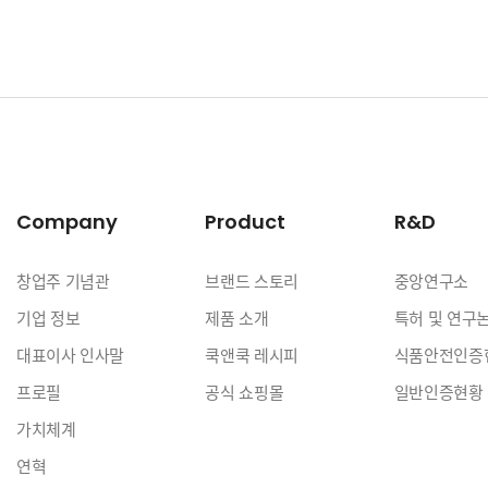
Company
Product
R&D
창업주 기념관
브랜드 스토리
중앙연구소
기업 정보
제품 소개
특허 및 연구
대표이사 인사말
쿡앤쿡 레시피
식품안전인증
프로필
공식 쇼핑몰
일반인증현황
가치체계
연혁