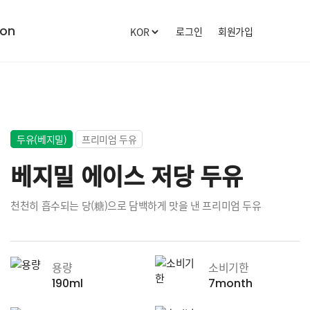
로그인
회원가입
on
로그인
회원가입
청주공장
전국 영업소
청주공장 소개
견학 신청
두유(베지밀)
프리미엄 두유
견학 후기
베지밀 에이스 저당 두유
천천히 흡수되는 당(糖)으로 담백하게 맛을 낸 프리미엄 두유
용량
소비기한
190ml
7month