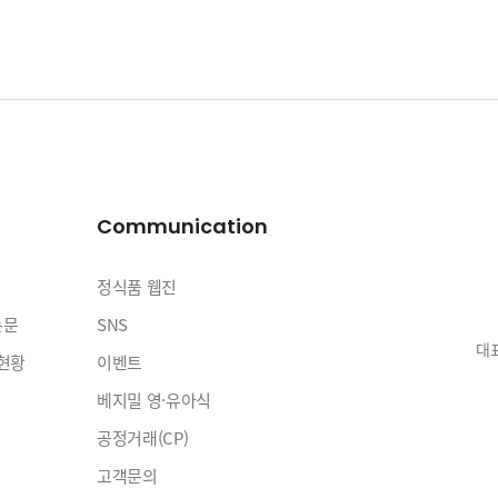
Communication
정식품 웹진
논문
SNS
대표
현황
이벤트
베지밀 영·유아식
공정거래(CP)
고객문의