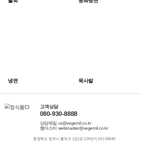
물회
중화냉면
냉면
묵사발
고객상담
080-930-8888
상담메일 cs@vegemil.co.kr
웹마스터 webmaster@vegemil.co.kr
충청북도 청주시 흥덕구 산단로 124번지 (우) 28446