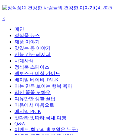
건강한 사람들의 건강한 이야기
Q4_2025
×
메인
정식품 뉴스
제품 이야기
맛있는 콩 이야기
만능 간단 레시피
사계사색
정식품 스페이스
넬보스코 미식 가이드
베지밀 베이비 TALK
아는 만큼 보이는 행복 육아
임신 똑똑 노하우
여유만만 생활 꿀팁
마음에서 마음으로
베지밀 PICK
맛따라 멋따라 국내 여행
Q&A
이벤트-최고의 홍보왕은 누구?