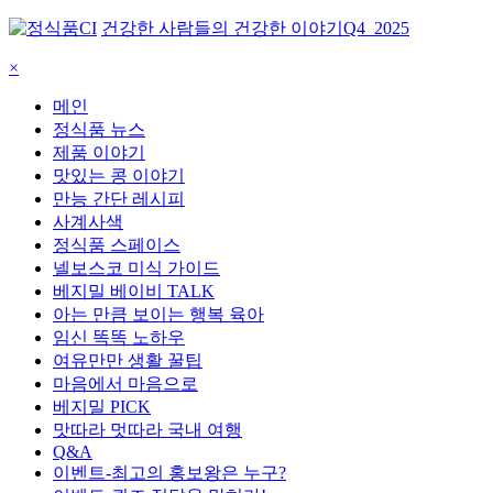
건강한 사람들의 건강한 이야기
Q4_2025
×
메인
정식품 뉴스
제품 이야기
맛있는 콩 이야기
만능 간단 레시피
사계사색
정식품 스페이스
넬보스코 미식 가이드
베지밀 베이비 TALK
아는 만큼 보이는 행복 육아
임신 똑똑 노하우
여유만만 생활 꿀팁
마음에서 마음으로
베지밀 PICK
맛따라 멋따라 국내 여행
Q&A
이벤트-최고의 홍보왕은 누구?