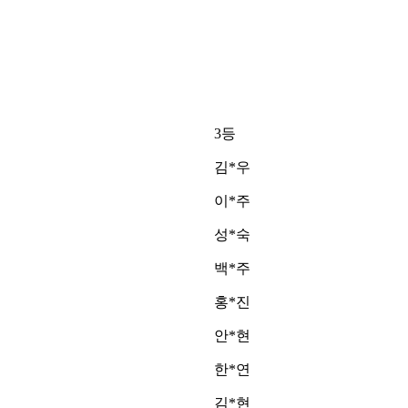
3등
김*우
이*주
성*숙
백*주
홍*진
안*현
한*연
김*현