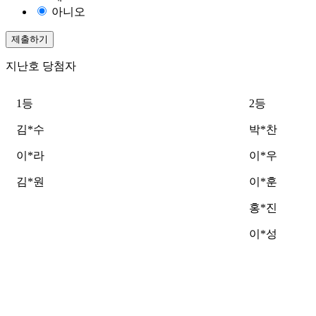
아니오
지난호 당첨자
1등
2등
김*수
박*찬
이*라
이*우
김*원
이*훈
홍*진
이*성