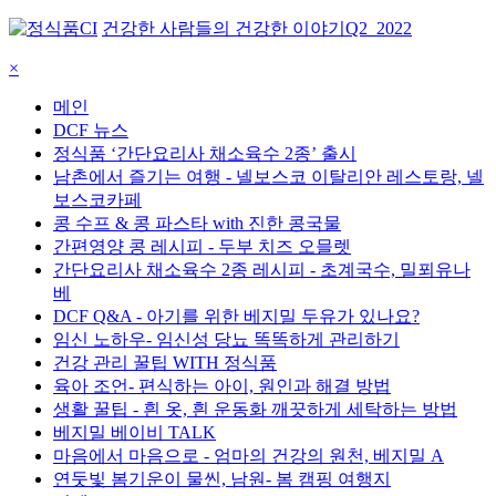
건강한 사람들의 건강한 이야기
Q2_2022
×
메인
DCF 뉴스
정식품 ‘간단요리사 채소육수 2종’ 출시
남촌에서 즐기는 여행 - 넬보스코 이탈리안 레스토랑, 넬
보스코카페
콩 수프 & 콩 파스타 with 진한 콩국물
간편영양 콩 레시피 - 두부 치즈 오믈렛
간단요리사 채소육수 2종 레시피 - 초계국수, 밀푀유나
베
DCF Q&A - 아기를 위한 베지밀 두유가 있나요?
임신 노하우- 임신성 당뇨 똑똑하게 관리하기
건강 관리 꿀팁 WITH 정식품
육아 조언- 편식하는 아이, 원인과 해결 방법
생활 꿀팁 - 흰 옷, 흰 운동화 깨끗하게 세탁하는 방법
베지밀 베이비 TALK
마음에서 마음으로 - 엄마의 건강의 원천, 베지밀 A
연둣빛 봄기운이 물씬, 남원- 봄 캠핑 여행지