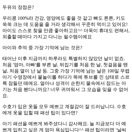
두유의 장점은?
우리콩 100%라 건강, 영양에도 좋을 것 같고 뼈도 튼튼, 키도
쑥쑥 크는 데 도움을 줄 거라 생각해서 꾸준히 먹이고 있어요!
아이도 스스로 찾을 만큼 좋아하고요^^ 더욱이 휴대도 편해서,
외출할 때마다 가지고 다니는 필수템이예요
아이와 추억 중 가장 기억에 남는 것은?
태어난 이후 지금까지 하루라도 특별하지 않았던 날이 없죠.
처음 '엄마, 아빠'를 부른 날, 뒤집기를 처음 한 날, 첫걸음을 뗀
날, 처음 열이 난 날 등. 그중 가장 기억에 남는 날은 100일 무렵
아기 수영장에서 물놀이를 하다가 목에 튜브를 낀 상태로 스르
륵 잠들던 때에요. 얼마나 성격이 순한지 물속에서 잠드는 아
기는 처음 봤다니까요? 너무 귀여워서 그 모습을 잊을 수 없어
요.
수호가 입은 옷들 모두 예쁘고 계절감이 잘 드러납니다. 수호
에게 옷을 입힐 때 패션 팁이 있다면?
아기 패션을 예쁘게 봐주셨다니 감사해요. 늘 지금보다 더 예
쁘게 입히고 싶은 게 엄마 욕심입니다^^ 패션 팁이라면 ‘날씨