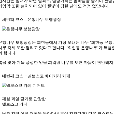
전시관은 실내가 아닌 실외로, 살랑거리는 봄바람을 즐기며 관람할
차양막 또한 설치되어 있어 햇빛이 강한 날에도 걱정 없답니다.
세번째 코스 ::
은행나무 보행광장
은행나무 보행광장은 회현동에서 가장 오래된 나무 ‘회현동 은행나무’
나무 축제 또한 열리고 있다고 합니다. ‘회현동 은행나무’가 특
까 합니다.
봄을 맞아 더욱 풍성한 잎을 피워낸 나무를 보면
마음이 편안해지
네번째 코스 ::
넬보스코 베이커리 카페
제철 과일 딸기로 단장한
넬보스코 카페
남촌 지역 이곳 저곳을 돌아다녀 몸이 지쳤다면? 다음 코스로는