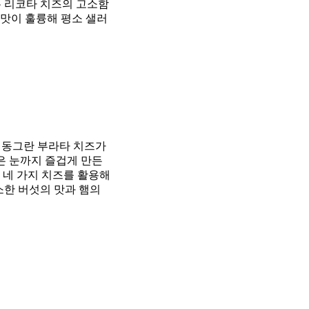
는 리코타 치즈의 고소함
칠맛이 훌륭해 평소 샐러
 동그란 부라타 치즈가
은 눈까지 즐겁게 만든
 네 가지 치즈를 활용해
소한 버섯의 맛과 햄의