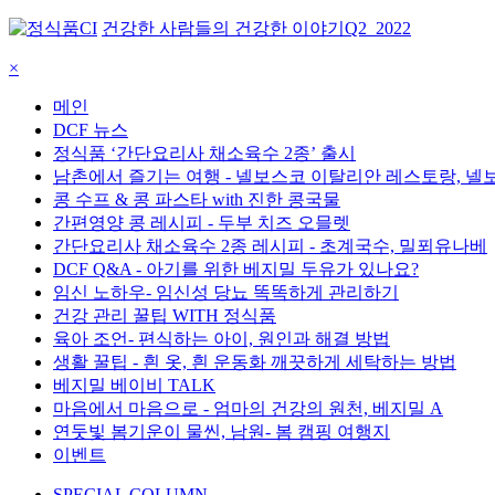
건강한 사람들의 건강한 이야기
Q2_2022
×
메인
DCF 뉴스
정식품 ‘간단요리사 채소육수 2종’ 출시
남촌에서 즐기는 여행 - 넬보스코 이탈리안 레스토랑, 
콩 수프 & 콩 파스타 with 진한 콩국물
간편영양 콩 레시피 - 두부 치즈 오믈렛
간단요리사 채소육수 2종 레시피 - 초계국수, 밀푀유나베
DCF Q&A - 아기를 위한 베지밀 두유가 있나요?
임신 노하우- 임신성 당뇨 똑똑하게 관리하기
건강 관리 꿀팁 WITH 정식품
육아 조언- 편식하는 아이, 원인과 해결 방법
생활 꿀팁 - 흰 옷, 흰 운동화 깨끗하게 세탁하는 방법
베지밀 베이비 TALK
마음에서 마음으로 - 엄마의 건강의 원천, 베지밀 A
연둣빛 봄기운이 물씬, 남원- 봄 캠핑 여행지
이벤트
SPECIAL COLUMN