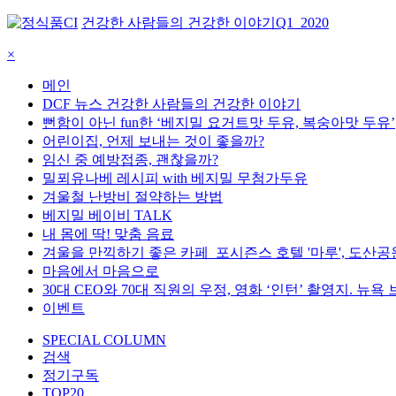
건강한 사람들의 건강한 이야기
Q1_2020
×
메인
DCF 뉴스 건강한 사람들의 건강한 이야기
뻔함이 아닌 fun한 ‘베지밀 요거트맛 두유, 복숭아맛 두유’
어린이집, 언제 보내는 것이 좋을까?
임신 중 예방접종, 괜찮을까?
밀푀유나베 레시피 with 베지밀 무첨가두유
겨울철 난방비 절약하는 방법
베지밀 베이비 TALK
내 몸에 딱! 맞춤 음료
겨울을 만끽하기 좋은 카페_포시즌스 호텔 '마루', 도산공원
마음에서 마음으로
30대 CEO와 70대 직원의 우정, 영화 ‘인턴’ 촬영지. 뉴욕
이벤트
SPECIAL COLUMN
검색
정기구독
TOP20