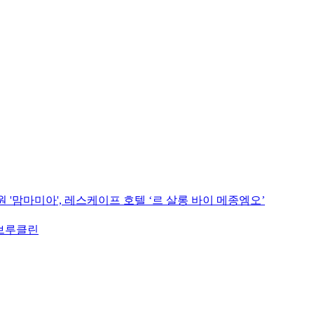
 '맘마미아', 레스케이프 호텔 ‘르 살롱 바이 메종엠오’
 브루클린