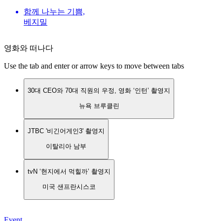
함께 나누는 기쁨,
베지밀
영화와 떠나다
Use the tab and enter or arrow keys to move between tabs
30대 CEO와 70대 직원의 우정, 영화 ‘인턴’ 촬영지
뉴욕 브루클린
JTBC '비긴어게인3' 촬영지
이탈리아 남부
tvN ‘현지에서 먹힐까’ 촬영지
미국 샌프란시스코
Event
30대 CEO와 70대 직원의 우정, 영화 ‘인턴’ 촬영지