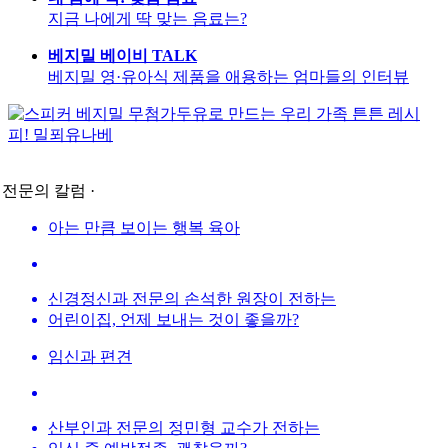
지금 나에게 딱 맞는 음료는?
베지밀 베이비 TALK
베지밀 영·유아식 제품을 애용하는 엄마들의 인터뷰
베지밀 무첨가두유로 만드는 우리 가족 튼튼 레시
피! 밀푀유나베
뻔함이 아닌 fun한
· 전문의 칼럼 ·
‘요거트맛 두유, 복숭아맛 두유’
아는 만큼 보이는 행복 육아
신경정신과 전문의 손석한 원장이 전하는
어린이집, 언제 보내는 것이 좋을까?
임신과 편견
산부인과 전문의 정민형 교수가 전하는