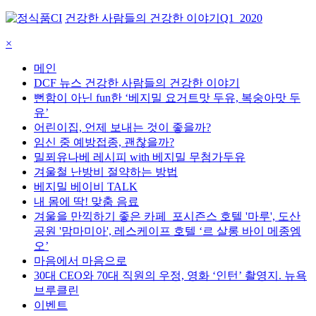
건강한 사람들의 건강한 이야기
Q1_2020
×
메인
DCF 뉴스 건강한 사람들의 건강한 이야기
뻔함이 아닌 fun한 ‘베지밀 요거트맛 두유, 복숭아맛 두
유’
어린이집, 언제 보내는 것이 좋을까?
임신 중 예방접종, 괜찮을까?
밀푀유나베 레시피 with 베지밀 무첨가두유
겨울철 난방비 절약하는 방법
베지밀 베이비 TALK
내 몸에 딱! 맞춤 음료
겨울을 만끽하기 좋은 카페_포시즌스 호텔 '마루', 도산
공원 '맘마미아', 레스케이프 호텔 ‘르 살롱 바이 메종엠
오’
마음에서 마음으로
30대 CEO와 70대 직원의 우정, 영화 ‘인턴’ 촬영지. 뉴욕
브루클린
이벤트