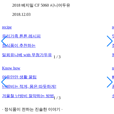
2018 베지밀 CF 5060 시니어두유
2018.12.03
recipe
r
우리가족 튼튼 레시피
정식품이 추천하는
밀푀유나베 with 무첨가두유
1
/
3
Know how
여유만만 생활 꿀팁
난방비는 적게, 몸은 따듯하게!
겨울철 난방비 절약하는 방법
1
/
3
· 정식품이 전하는 진솔한 이야기 ·