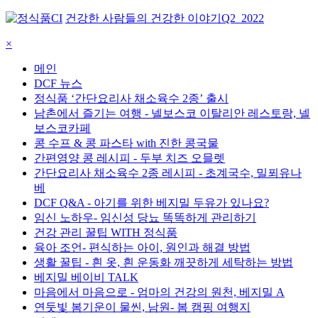
건강한 사람들의 건강한 이야기
Q2_2022
×
메인
DCF 뉴스
정식품 ‘간단요리사 채소육수 2종’ 출시
남촌에서 즐기는 여행 - 넬보스코 이탈리안 레스토랑, 넬
보스코카페
콩 수프 & 콩 파스타 with 진한 콩국물
간편영양 콩 레시피 - 두부 치즈 오믈렛
간단요리사 채소육수 2종 레시피 - 초계국수, 밀푀유나
베
DCF Q&A - 아기를 위한 베지밀 두유가 있나요?
임신 노하우- 임신성 당뇨 똑똑하게 관리하기
건강 관리 꿀팁 WITH 정식품
육아 조언- 편식하는 아이, 원인과 해결 방법
생활 꿀팁 - 흰 옷, 흰 운동화 깨끗하게 세탁하는 방법
베지밀 베이비 TALK
마음에서 마음으로 - 엄마의 건강의 원천, 베지밀 A
연둣빛 봄기운이 물씬, 남원- 봄 캠핑 여행지