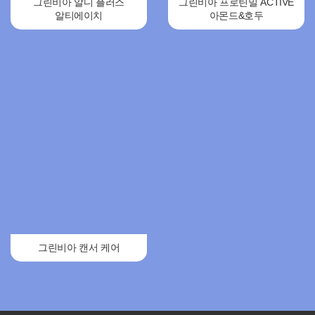
그린비아 알디 플러스
그린비아 프로틴밀 ACTIVE
알티에이치
아몬드&호두
그린비아 캔서 케어