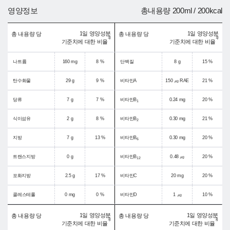
영양정보
총내용량 200ml / 200kcal
1일 영양성분
1일 영양성분
총 내용량 당
총 내용량 당
1)
1)
기준치에 대한 비율
기준치에 대한 비율
나트륨
160 mg
8 %
단백질
8 g
15 %
탄수화물
29 g
9 %
비타민A
150 ㎍ RAE
21 %
당류
7 g
7 %
비타민B
0.24 mg
20 %
1
식이섬유
2 g
8 %
비타민B
0.30 mg
21 %
2
지방
7 g
13 %
비타민B
0.30 mg
20 %
6
트랜스지방
0 g
비타민B
0.48 ㎍
20 %
12
포화지방
2.5 g
17 %
비타민C
20 mg
20 %
콜레스테롤
0 mg
0 %
비타민D
1 ㎍
10 %
1일 영양성분
1일 영양성분
총 내용량 당
총 내용량 당
1)
1)
기준치에 대한 비율
기준치에 대한 비율