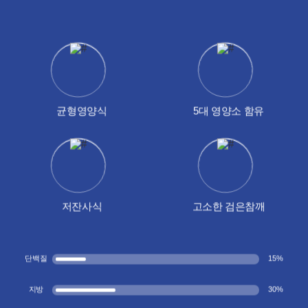
균형영양식
5대 영양소 함유
저잔사식
고소한 검은참깨
단백질
15
%
지방
30
%