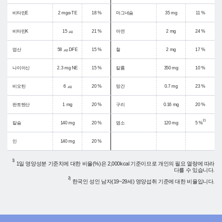
비타민E
2 mgα-TE
18 %
마그네슘
35 mg
11 %
비타민K
15 ㎍
21 %
아연
2 mg
24 %
엽산
58 ㎍ DFE
15 %
철
2 mg
17 %
나이아신
2.3 mg NE
15 %
칼륨
350 mg
10 %
비오틴
6 ㎍
20 %
망간
0.7 mg
23 %
판토텐산
1 mg
20 %
구리
0.16 mg
20 %
2)
칼슘
140 mg
20 %
염소
120 mg
5 %
인
140 mg
20 %
1)
1일 영양성분 기준치에 대한 비율(%)은 2,000kcal 기준이므로 개인의 필요 열량에 따라
다를 수 있습니다.
2)
한국인 성인 남자(19~29세) 영양섭취 기준에 대한 비율입니다.