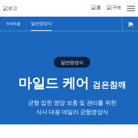
정식품
홈페이지
온라인구매
일반영양식
전체제품
그린비아
제품소개
소개
선택가이드
그린비아는
일반영양식
?
전체제품
특징
마일드 케어
-
검은참깨
일반영양식
연혁
-
균형 잡힌 영양 보충 및 관리를 위한
논문
전문영양식
식사 대용 데일리 균형영양식
-
연하식