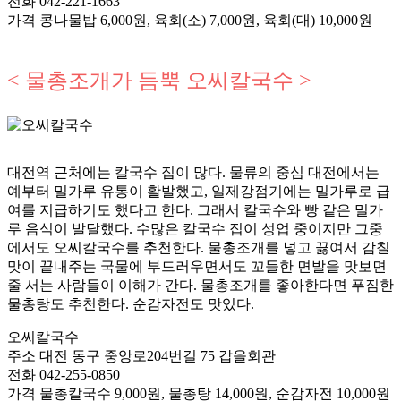
전화
042-221-1663
가격
콩나물밥 6,000원, 육회(소) 7,000원, 육회(대) 10,000원
< 물총조개가 듬뿍 오씨칼국수 >
대전역 근처에는 칼국수 집이 많다. 물류의 중심 대전에서는
예부터 밀가루 유통이 활발했고, 일제강점기에는 밀가루로 급
여를 지급하기도 했다고 한다. 그래서 칼국수와 빵 같은 밀가
루 음식이 발달했다. 수많은 칼국수 집이 성업 중이지만 그중
에서도 오씨칼국수를 추천한다. 물총조개를 넣고 끓여서 감칠
맛이 끝내주는 국물에 부드러우면서도 꼬들한 면발을 맛보면
줄 서는 사람들이 이해가 간다. 물총조개를 좋아한다면 푸짐한
물총탕도 추천한다. 순감자전도 맛있다.
오씨칼국수
주소
대전 동구 중앙로204번길 75 갑을회관
전화
042-255-0850
가격
물총칼국수 9,000원, 물총탕 14,000원, 순감자전 10,000원