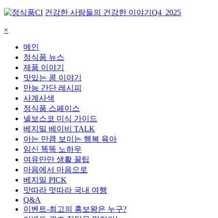
건강한 사람들의 건강한 이야기
Q4_2025
×
메인
정식품 뉴스
제품 이야기
맛있는 콩 이야기
만능 간단 레시피
사계사색
정식품 스페이스
넬보스코 미식 가이드
베지밀 베이비 TALK
아는 만큼 보이는 행복 육아
임신 똑똑 노하우
여유만만 생활 꿀팁
마음에서 마음으로
베지밀 PICK
맛따라 멋따라 국내 여행
Q&A
이벤트-최고의 홍보왕은 누구?