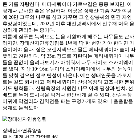
큰 키를 자랑한다. 메타세쿼이아 가로수길은 종종 보지만, 이
렇게나 근사한 숲은 유일하다. 이곳은 장태산 기슭 24만 여평
에 20만 그루의 나무를 심고 가꾸던 고 임창봉씨의 민간 자연
휴양림이었는데, 2002년 이후 대전광역시에서 인수해 더욱 울
창하게 관리하는 중이다.
여름에 짙푸른 녹색으로 눈을 시원하게 해주는 나무들도 근사
하지만, 장태산자연휴양림을 1년에 딱 한 번만 가야 한다면 가
을이어야 옳다. 짙은 오렌지색으로 물든 메타세쿼이아 숲이 따
뜻하고 찬란하다. 약 35m 정도로 자란다는 메타세쿼이아 나무
들을 끝없이 올려다보기가 아쉬워서 나무 사이로 스카이웨이
를 냈다. 지상 10~16m 높이의 스카이웨이에서 나무와 눈높이
를 맞춰 걸으면 절로 탄성이 나온다. 예쁜 생태연못을 가로지
르는 길도 화사하고, 메타세쿼이아 산림욕장의 고즈넉한 분위
기도 평화롭다. 산림욕장의 시원한 나무 아래 평상과 벤치, 선
베드를 두어 도시락을 먹거나 편안하게 쉴 수 있다. 산림욕장
어귀에 막걸리와 김치전을 파는 구멍가게도 있으니 출출함을
핑계로 들러보자.
장태산자연휴양림
주소
대전 서구 장안로 461