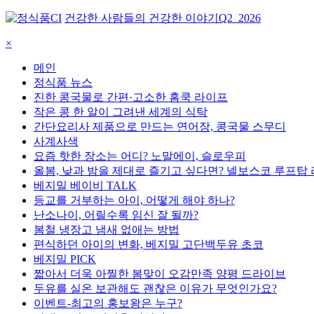
건강한 사람들의 건강한 이야기
Q2_2026
×
메인
정식품 뉴스
진한 콩국물로 간편·고소한 홈쿡 라이프
작은 콩 한 알이 그려낸 세계의 식탁
간단요리사 제품으로 만드는 연어장, 콩국물 스무디
사계사색
요즘 핫한 장소는 어디? 노말에이, 슬로우피
올봄, 낮과 밤을 제대로 즐기고 싶다면? 넬보스코 루프탑
베지밀 베이비 TALK
등교를 거부하는 아이, 어떻게 해야 하나?
난소나이, 어릴수록 임신 잘 될까?
봄철 냉장고 냄새 없애는 방법
편식하던 아이의 변화, 베지밀 고단백두유 초코
베지밀 PICK
짧아서 더욱 아찔한 봄맞이 오감만족 양평 드라이브
두유를 실온 보관해도 괜찮은 이유가 무엇인가요?
이벤트-최고의 홍보왕은 누구?