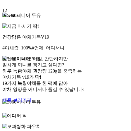
1
2
Prev
Next
건강담은 야채가득V19
#야채즙_100%
#언제_어디서나
정신없이 바쁜 아침, 간단하지만
알차게 끼니를 챙기고 싶다면?
하루 녹황야채 권장량 120g을 충족하는
야채가득 v19가 딱!
19가지 녹황야채를 한 팩에 담아
야채 영양을 어디서나 즐길 수 있답니다!
제품 보러가기