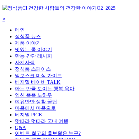
건강한 사람들의 건강한 이야기
Q2_2025
×
메인
정식품 뉴스
제품 이야기
맛있는 콩 이야기
만능 간단 레시피
사계사색
정식품 스페이스
넬보스코 미식 가이드
베지밀 베이비 TALK
아는 만큼 보이는 행복 육아
임신 똑똑 노하우
여유만만 생활 꿀팁
마음에서 마음으로
베지밀 PICK
맛따라 멋따라 국내 여행
Q&A
이벤트-최고의 홍보왕은 누구?