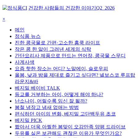
건강한 사람들의 건강한 이야기
Q2_2026
×
메인
정식품 뉴스
진한 콩국물로 간편·고소한 홈쿡 라이프
작은 콩 한 알이 그려낸 세계의 식탁
간단요리사 제품으로 만드는 연어장, 콩국물 스무디
사계사색
요즘 핫한 장소는 어디? 노말에이, 슬로우피
올봄, 낮과 밤을 제대로 즐기고 싶다면? 넬보스코 루프탑
라운지&바
베지밀 베이비 TALK
등교를 거부하는 아이, 어떻게 해야 하나?
난소나이, 어릴수록 임신 잘 될까?
봄철 냉장고 냄새 없애는 방법
편식하던 아이의 변화, 베지밀 고단백두유 초코
베지밀 PICK
짧아서 더욱 아찔한 봄맞이 오감만족 양평 드라이브
두유를 실온 보관해도 괜찮은 이유가 무엇인가요?