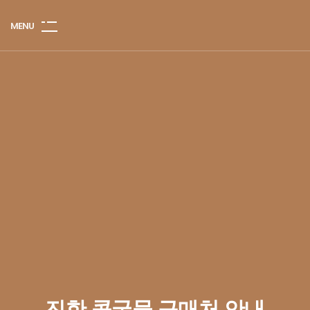
M
E
N
U
진한 콩국물 구매처 안내