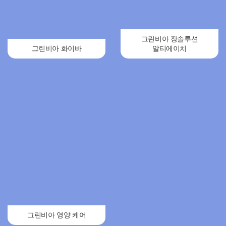
그린비아 장솔루션
그린비아 화이바
알티에이치
그린비아 영양 케어