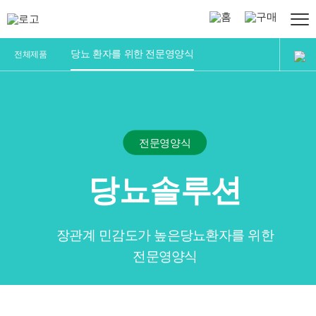
정식품
홈페이지
온라인구매
당뇨 환자를 위한 전문영양식
전체제품
그린비아
제품소개
소개
선택가이드
그린비아는
전문영양식
?
전체제품
특징
당뇨솔루션
-
일반영양식
연혁
-
장관계 민감도가 높은
당뇨환자를 위한
논문
전문영양식
전문영양식
-
연하식