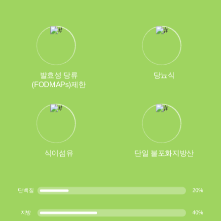
발효성 당류
당뇨식
(FODMAPs)제한
식이섬유
단일 불포화지방산
단백질
20
%
지방
40
%