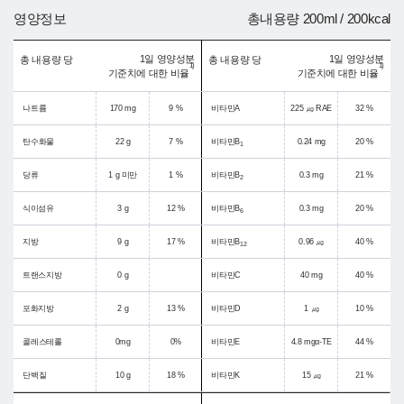
영양정보
총내용량 200ml / 200kcal
1일 영양성분
1일 영양성분
총 내용량 당
총 내용량 당
1)
1)
기준치에 대한 비율
기준치에 대한 비율
나트륨
170 mg
9 %
비타민A
225 ㎍ RAE
32 %
탄수화물
22 g
7 %
비타민B
0.24 mg
20 %
1
당류
1 g 미만
1 %
비타민B
0.3 mg
21 %
2
식이섬유
3 g
12 %
비타민B
0.3 mg
20 %
6
지방
9 g
17 %
비타민B
0.96 ㎍
40 %
12
트랜스지방
0 g
비타민C
40 mg
40 %
포화지방
2 g
13 %
비타민D
1 ㎍
10 %
콜레스테롤
0mg
0%
비타민E
4.8 mgα-TE
44 %
단백질
10 g
18 %
비타민K
15 ㎍
21 %