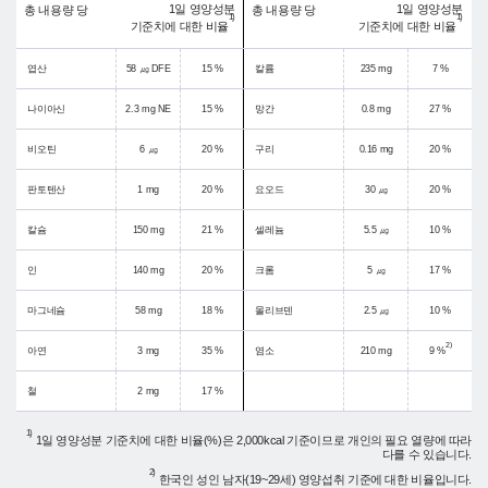
1일 영양성분
1일 영양성분
총 내용량 당
총 내용량 당
1)
1)
기준치에 대한 비율
기준치에 대한 비율
엽산
58 ㎍ DFE
15 %
칼륨
235 mg
7 %
나이아신
2.3 mg NE
15 %
망간
0.8 mg
27 %
비오틴
6 ㎍
20 %
구리
0.16 mg
20 %
판토텐산
1 mg
20 %
요오드
30 ㎍
20 %
칼슘
150 mg
21 %
셀레늄
5.5 ㎍
10 %
인
140 mg
20 %
크롬
5 ㎍
17 %
마그네슘
58 mg
18 %
몰리브덴
2.5 ㎍
10 %
2)
아연
3 mg
35 %
염소
210 mg
9 %
철
2 mg
17 %
1)
1일 영양성분 기준치에 대한 비율(%)은 2,000kcal 기준이므로 개인의 필요 열량에 따라
다를 수 있습니다.
2)
한국인 성인 남자(19~29세) 영양섭취 기준에 대한 비율입니다.