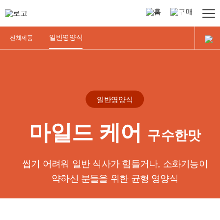
정식품
홈페이지
온라인구매
일반영양식
전체제품
그린비아
제품소개
소개
선택가이드
그린비아는
일반영양식
?
전체제품
특징
마일드 케어
-
구수한맛
일반영양식
연혁
-
씹기 어려워 일반 식사가 힘들거나,
소화기능이
논문
전문영양식
약하신 분들을 위한 균형 영양식
-
연하식