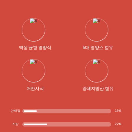
액상 균형 영양식
5대 영양소 함유
저잔사식
중쇄지방산 함유
단백질
15
%
지방
27
%