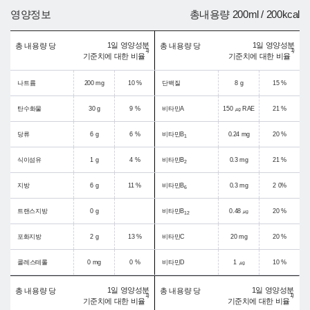
영양정보
총내용량 200ml / 200kcal
1일 영양성분
1일 영양성분
총 내용량 당
총 내용량 당
1)
1)
기준치에 대한 비율
기준치에 대한 비율
나트륨
200 mg
10 %
단백질
8 g
15 %
탄수화물
30 g
9 %
비타민A
150 ㎍ RAE
21 %
당류
6 g
6 %
비타민B
0.24 mg
20 %
1
식이섬유
1 g
4 %
비타민B
0.3 mg
21 %
2
지방
6 g
11 %
비타민B
0.3 mg
2 0%
6
트랜스지방
0 g
비타민B
0.48 ㎍
20 %
12
포화지방
2 g
13 %
비타민C
20 mg
20 %
콜레스테롤
0 mg
0 %
비타민D
1 ㎍
10 %
1일 영양성분
1일 영양성분
총 내용량 당
총 내용량 당
1)
1)
기준치에 대한 비율
기준치에 대한 비율