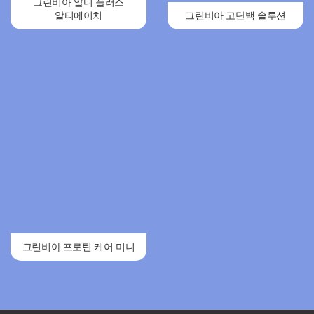
그린비아 알디 플러스
알티에이치
그린비아 고단백 솔루션
그린비아 프로틴 케어 미니