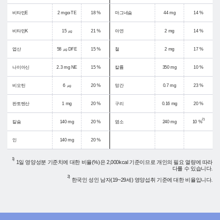
비타민E
2 mgα-TE
18 %
마그네슘
44 mg
14 %
비타민K
15 ㎍
21 %
아연
2 mg
14 %
엽산
58 ㎍ DFE
15 %
철
2 mg
17 %
나이아신
2.3 mg NE
15 %
칼륨
350 mg
10 %
비오틴
6 ㎍
20 %
망간
0.7 mg
23 %
판토텐산
1 mg
20 %
구리
0.16 mg
20 %
2)
칼슘
140 mg
20 %
염소
240 mg
10 %
인
140 mg
20 %
1)
1일 영양성분 기준치에 대한 비율(%)은 2,000kcal 기준이므로 개인의 필요 열량에 따라
다를 수 있습니다.
2)
한국인 성인 남자(19~29세) 영양섭취 기준에 대한 비율입니다.