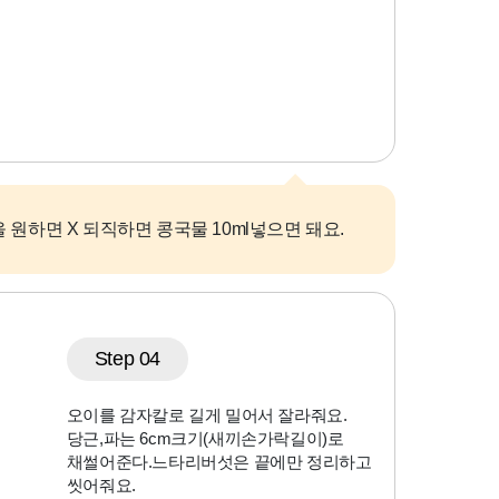
 원하면 X 되직하면 콩국물 10ml넣으면 돼요.
Step 04
오이를 감자칼로 길게 밀어서 잘라줘요.
당근,파는 6cm크기(새끼손가락길이)로
채썰어준다.느타리버섯은 끝에만 정리하고
씻어줘요.