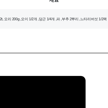
재료
2t, 오리 200g ,오이 1/2개 ,당근 1/4개 ,파 ,부추 2뿌리 ,느타리버섯 1/2팩